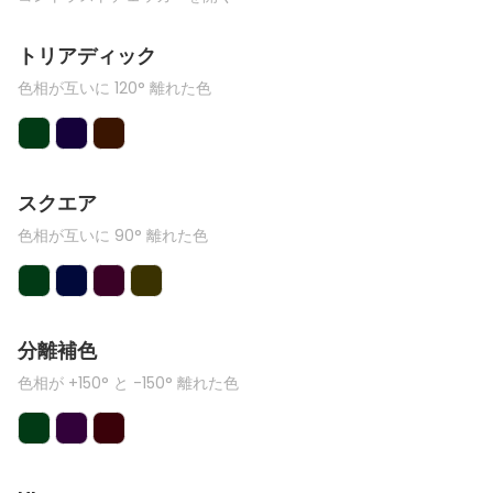
トリアディック
色相が互いに 120° 離れた色
スクエア
色相が互いに 90° 離れた色
分離補色
色相が +150° と -150° 離れた色