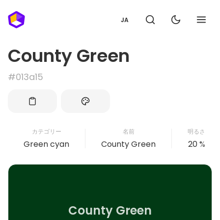
JA
County Green
#013a15
カテゴリー
名前
明るさ
Green cyan
County Green
20 %
County Green