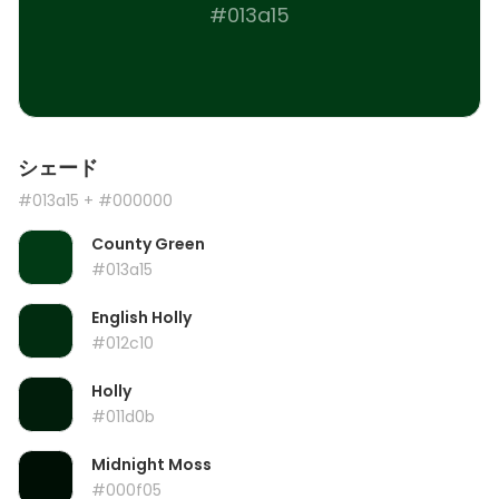
#013a15
シェード
#013a15
+ #000000
County Green
#013a15
English Holly
#012c10
Holly
#011d0b
Midnight Moss
#000f05