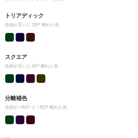
トリアディック
色相が互いに 120° 離れた色
スクエア
色相が互いに 90° 離れた色
分離補色
色相が +150° と -150° 離れた色