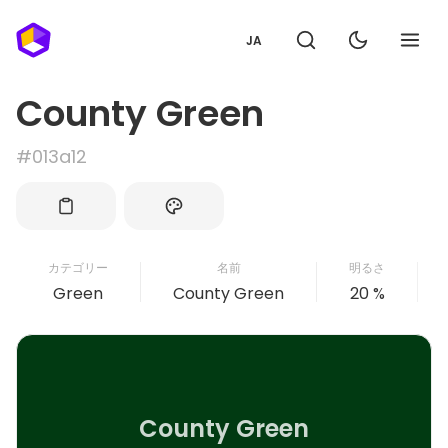
JA
County Green
#013a12
カテゴリー
名前
明るさ
Green
County Green
20 %
County Green