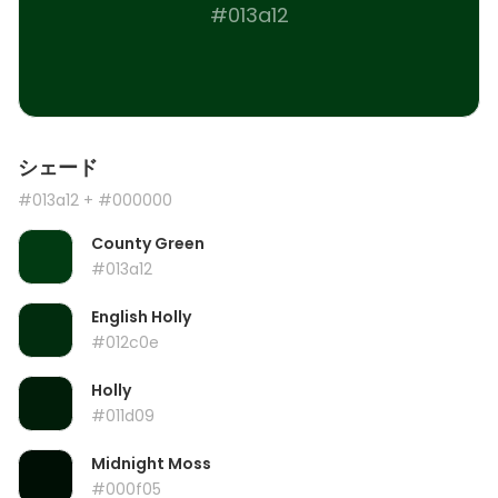
#013a12
シェード
#013a12
+ #000000
County Green
#013a12
English Holly
#012c0e
Holly
#011d09
Midnight Moss
#000f05