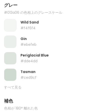
グレー
#013a06 の色相上のグレースケール
Wild Sand
#f4f6f4
Gin
#ebefeb
Periglacial Blue
#dde4dd
Tasman
#ced9cf
すべて見る
補色
色相が 180° 離れた色