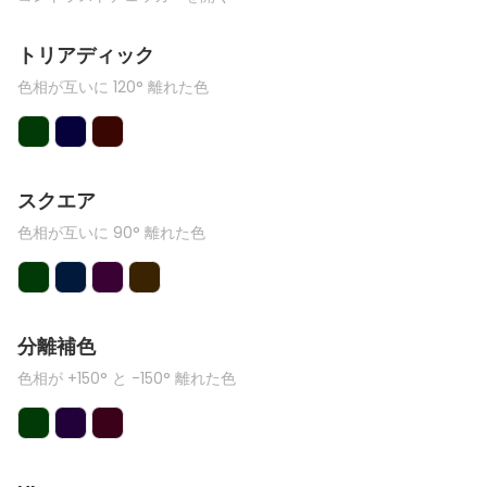
トリアディック
色相が互いに 120° 離れた色
スクエア
色相が互いに 90° 離れた色
分離補色
色相が +150° と -150° 離れた色