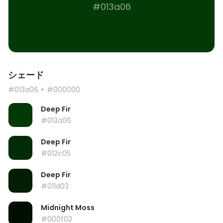
#013a06
シェード
#013a06
+ #000000
Deep Fir
#013a06
Deep Fir
#012c05
Deep Fir
#011d03
Midnight Moss
#000f02