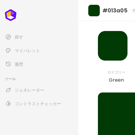
#013a05
探す
マイパレット
履歴
カテゴリー
ツール
Green
ジェネレーター
コントラストチェッカー