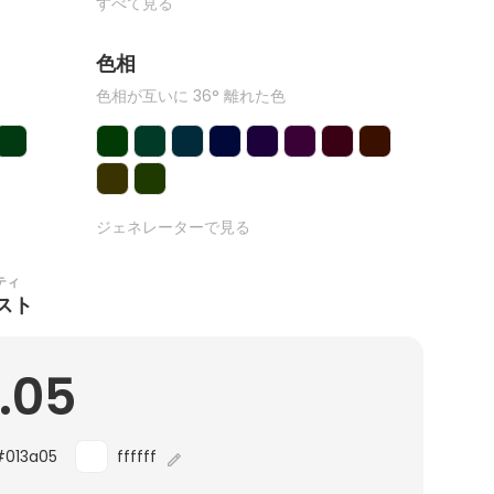
すべて見る
色相
色相が互いに 36° 離れた色
ジェネレーターで見る
ティ
スト
.05
#013a05
ffffff