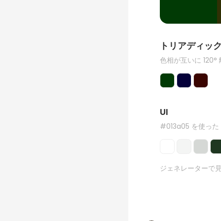
トリアディッ
色相が互いに 120°
UI
#013a05 を使った
ジェネレーターで