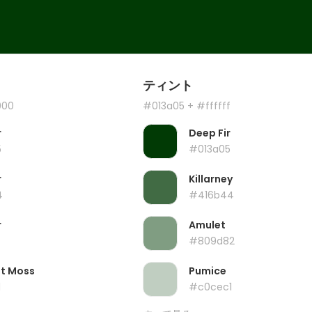
ティント
000
#013a05
+ #ffffff
r
Deep Fir
5
#013a05
r
Killarney
4
#416b44
r
Amulet
#809d82
ht Moss
Pumice
1
#c0cec1