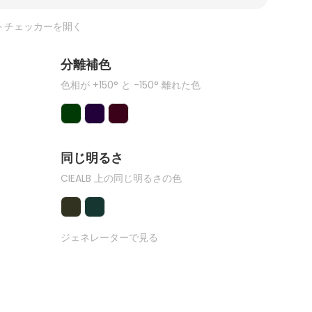
トチェッカーを開く
分離補色
色相が +150° と -150° 離れた色
同じ明るさ
CIEALB 上の同じ明るさの色
ジェネレーターで見る