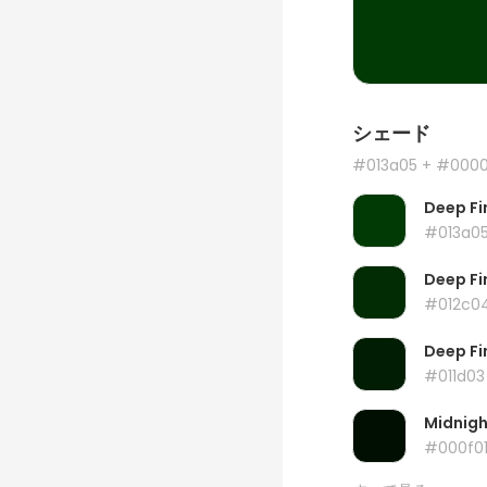
シェード
#013a05
+ #000
Deep Fi
#013a0
Deep Fi
#012c0
Deep Fi
#011d03
Midnig
#000f0