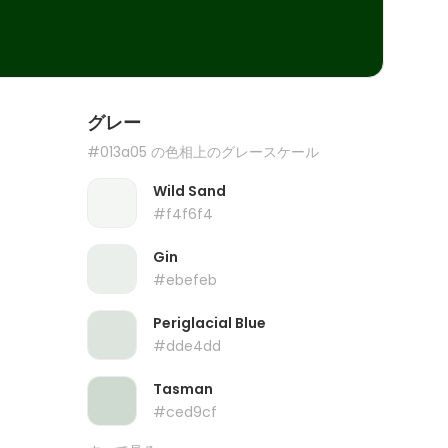
グレー
#013a05 の色相上のグレースケール
Wild Sand
#f4f6f4
Gin
#ebefeb
Periglacial Blue
#dde4dd
Tasman
#ced9cf