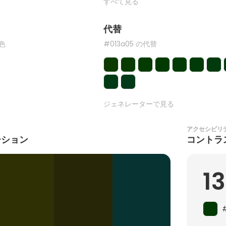
すべて見る
代替
た色
#013a05 の代替
ジェネレーターで見る
アクセシビリ
ーション
コントラ
13