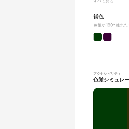
すべて見る
補色
色相が 180° 離れ
アクセシビリティ
色覚シミュレ