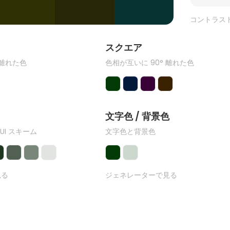
コントラス
ク
スクエア
 離れた色
色相が互いに 90° 離れた色
文字色 / 背景色
 UI スキーム
文字色と背景色
見る
ジェネレーターで見る