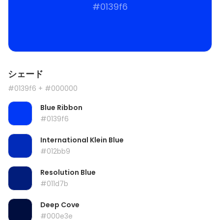
#0139f6
シェード
#0139f6
+ #000000
Blue Ribbon
#0139f6
International Klein Blue
#012bb9
Resolution Blue
#011d7b
Deep Cove
#000e3e