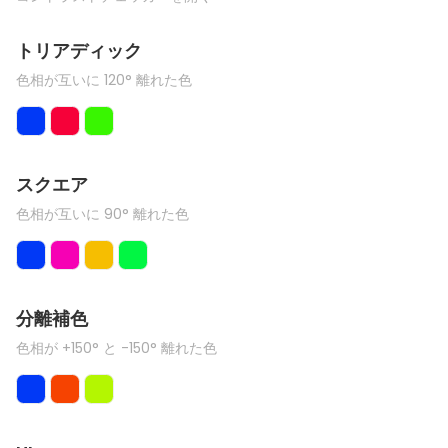
トリアディック
色相が互いに 120° 離れた色
スクエア
色相が互いに 90° 離れた色
分離補色
色相が +150° と -150° 離れた色