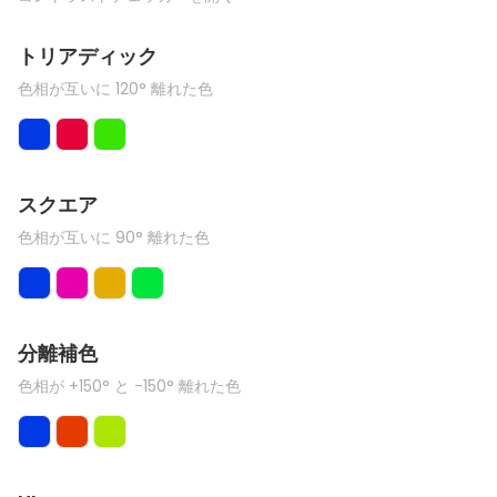
トリアディック
色相が互いに 120° 離れた色
スクエア
色相が互いに 90° 離れた色
分離補色
色相が +150° と -150° 離れた色