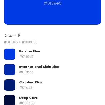
#0139e5
シェード
#0139e5
+ #000000
Persian Blue
#0139e5
International Klein Blue
#012bac
Catalina Blue
#011d73
Deep Cove
#000e39