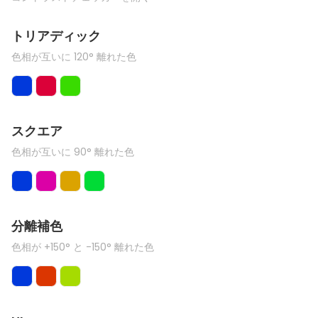
トリアディック
色相が互いに 120° 離れた色
スクエア
色相が互いに 90° 離れた色
分離補色
色相が +150° と -150° 離れた色