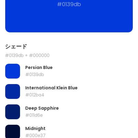
#0139db
シェード
#0139db
+ #000000
Persian Blue
#0139db
International Klein Blue
#012ba4
Deep Sapphire
#011d6e
Midnight
#000e37