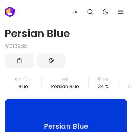
JA
Persian Blue
#0139db
カテゴリー
名前
明るさ
Blue
Persian Blue
34 %
0
Persian Blue