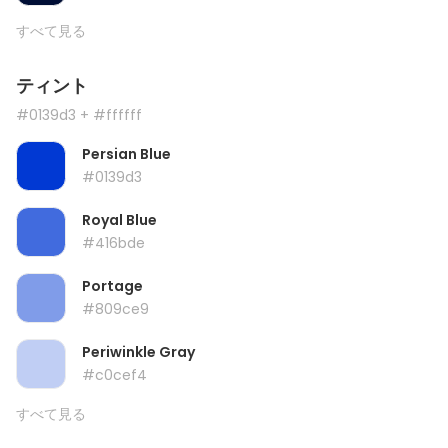
すべて見る
ティント
#0139d3
+ #ffffff
Persian Blue
#0139d3
Royal Blue
#416bde
Portage
#809ce9
Periwinkle Gray
#c0cef4
すべて見る