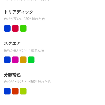
トリアディック
色相が互いに 120° 離れた色
スクエア
色相が互いに 90° 離れた色
分離補色
色相が +150° と -150° 離れた色