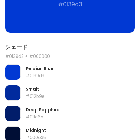
#0139d3
シェード
#0139d3
+ #000000
Persian Blue
#0139d3
Smalt
#012b9e
Deep Sapphire
#011d6a
Midnight
#000e35