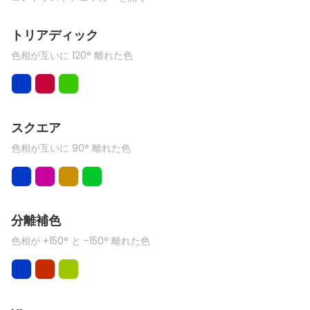
トリアディック
色相が互いに 120° 離れた色
スクエア
色相が互いに 90° 離れた色
分離補色
色相が +150° と -150° 離れた色