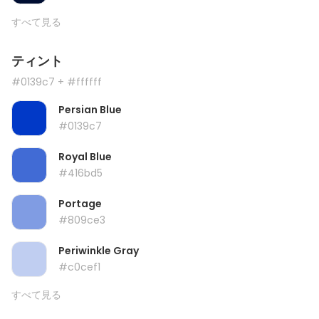
すべて見る
ティント
#0139c7
+ #ffffff
Persian Blue
#0139c7
Royal Blue
#416bd5
Portage
#809ce3
Periwinkle Gray
#c0cef1
すべて見る