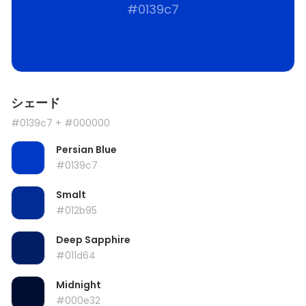
#0139c7
シェード
#0139c7
+ #000000
Persian Blue
#0139c7
Smalt
#012b95
Deep Sapphire
#011d64
Midnight
#000e32