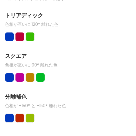
トリアディック
色相が互いに 120° 離れた色
スクエア
色相が互いに 90° 離れた色
分離補色
色相が +150° と -150° 離れた色