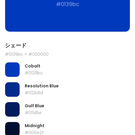
#0139bc
シェード
#0139bc
+ #000000
Cobalt
#0139bc
Resolution Blue
#012b8d
Gulf Blue
#011d5e
Midnight
#000e2f