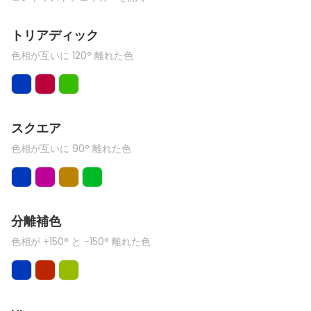
トリアディック
色相が互いに 120° 離れた色
スクエア
色相が互いに 90° 離れた色
分離補色
色相が +150° と -150° 離れた色