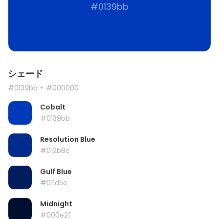
#0139bb
シェード
#0139bb
+ #000000
Cobalt
#0139bb
Resolution Blue
#012b8c
Gulf Blue
#011d5e
Midnight
#000e2f