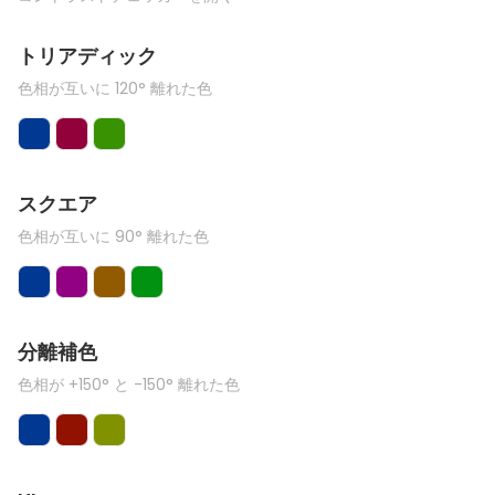
トリアディック
色相が互いに 120° 離れた色
スクエア
色相が互いに 90° 離れた色
分離補色
色相が +150° と -150° 離れた色