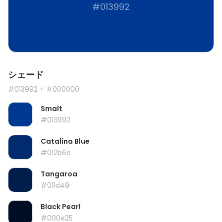
#013992
シェード
#013992
+ #000000
Smalt
#013992
Catalina Blue
#012b6e
Tangaroa
#011d49
Black Pearl
#000e25