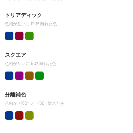
トリアディック
色相が互いに 120° 離れた色
スクエア
色相が互いに 90° 離れた色
分離補色
色相が +150° と -150° 離れた色