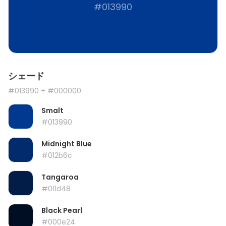
#013990
シェード
#013990
+ #000000
Smalt
#013990
Midnight Blue
#012b6c
Tangaroa
#011d48
Black Pearl
#000e24