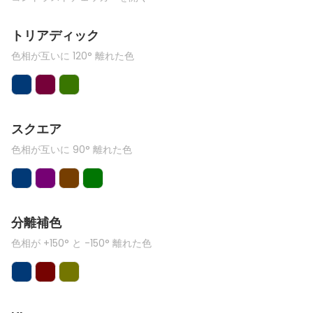
トリアディック
色相が互いに 120° 離れた色
スクエア
色相が互いに 90° 離れた色
分離補色
色相が +150° と -150° 離れた色