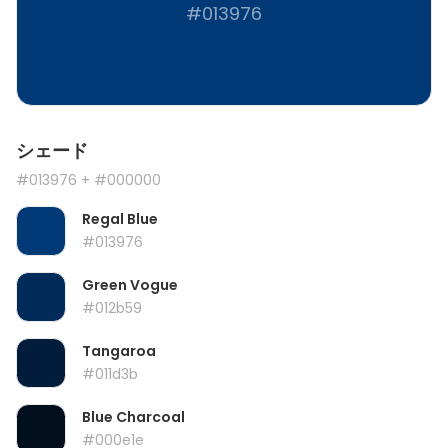
#013976
シェード
#013976
+ #000000
Regal Blue
#013976
Green Vogue
#012b59
Tangaroa
#011d3b
Blue Charcoal
#000e1e