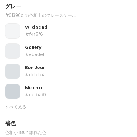
グレー
#01396c の色相上のグレースケール
Wild Sand
#f4f5f6
Gallery
#ebedef
Bon Jour
#dde1e4
Mischka
#ced4d9
すべて見る
補色
色相が 180° 離れた色