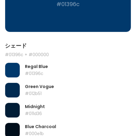
#01396c
シェード
#01396c
+ #000000
Regal Blue
#01396c
Green Vogue
#012b51
Midnight
#011d36
Blue Charcoal
#000e1b