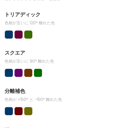
トリアディック
色相が互いに 120° 離れた色
スクエア
色相が互いに 90° 離れた色
分離補色
色相が +150° と -150° 離れた色