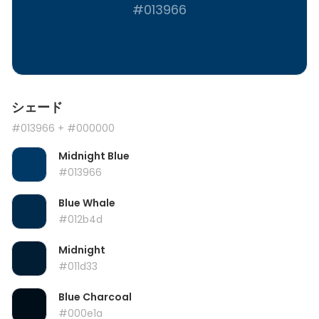
#013966
シェード
#013966
+ #000000
Midnight Blue
#013966
Blue Whale
#012b4d
Midnight
#011d33
Blue Charcoal
#000e1a