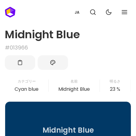
JA
Midnight Blue
#013966
カテゴリー
名前
明るさ
Cyan blue
Midnight Blue
23 %
Midnight Blue