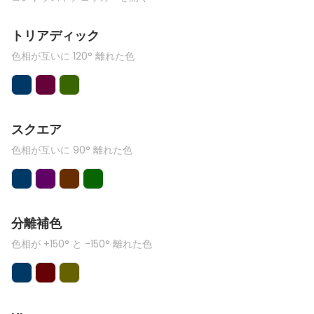
トリアディック
色相が互いに 120° 離れた色
スクエア
色相が互いに 90° 離れた色
分離補色
色相が +150° と -150° 離れた色