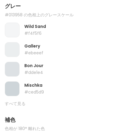
グレー
#013958 の色相上のグレースケール
Wild Sand
#f4f5f6
Gallery
#ebeeef
Bon Jour
#dde1e4
Mischka
#ced5d9
すべて見る
補色
色相が 180° 離れた色