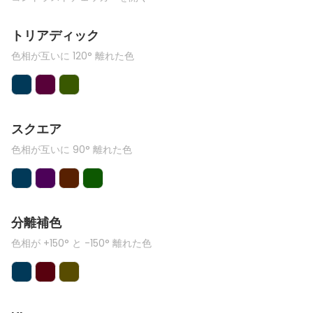
トリアディック
色相が互いに 120° 離れた色
スクエア
色相が互いに 90° 離れた色
分離補色
色相が +150° と -150° 離れた色