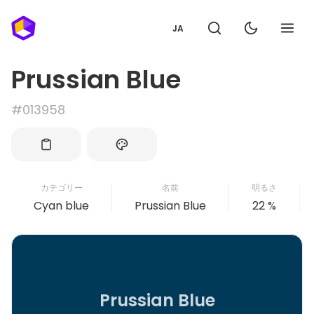
JA
Prussian Blue
#013958
カテゴリー
名前
明るさ
Cyan blue
Prussian Blue
22 %
Prussian Blue