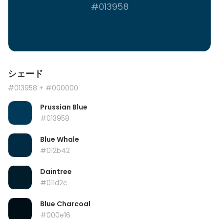
#013958
シェード
#013958
+ #000000
Prussian Blue
#013958
Blue Whale
#012b42
Daintree
#011d2c
Blue Charcoal
#000e16