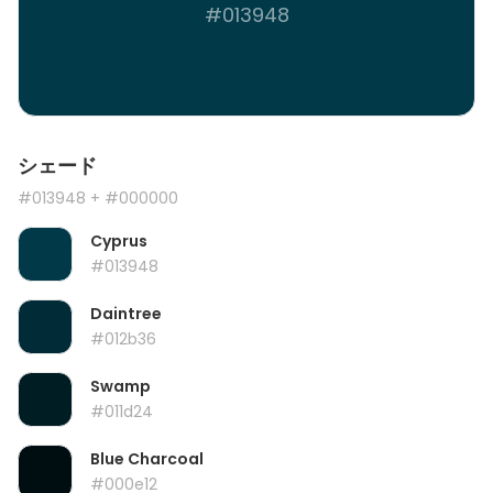
#013948
シェード
#013948
+ #000000
Cyprus
#013948
Daintree
#012b36
Swamp
#011d24
Blue Charcoal
#000e12