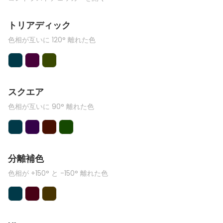
トリアディック
色相が互いに 120° 離れた色
スクエア
色相が互いに 90° 離れた色
分離補色
色相が +150° と -150° 離れた色