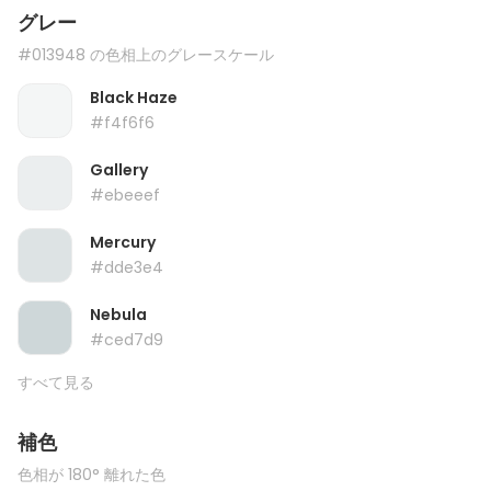
グレー
#013948 の色相上のグレースケール
Black Haze
#f4f6f6
Gallery
#ebeeef
Mercury
#dde3e4
Nebula
#ced7d9
すべて見る
補色
色相が 180° 離れた色