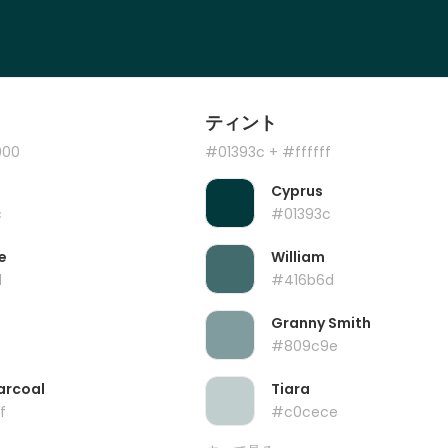
ティント
000
#01393c
+ #ffffff
Cyprus
c
#01393c
e
William
d
#416b6d
Granny Smith
#809c9e
arcoal
Tiara
f
#c0cece