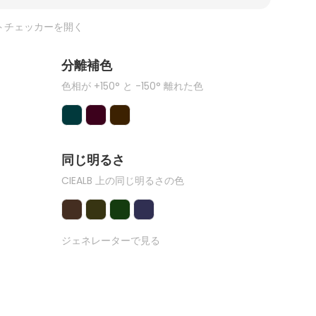
トチェッカーを開く
分離補色
色相が +150° と -150° 離れた色
同じ明るさ
CIEALB 上の同じ明るさの色
ジェネレーターで見る