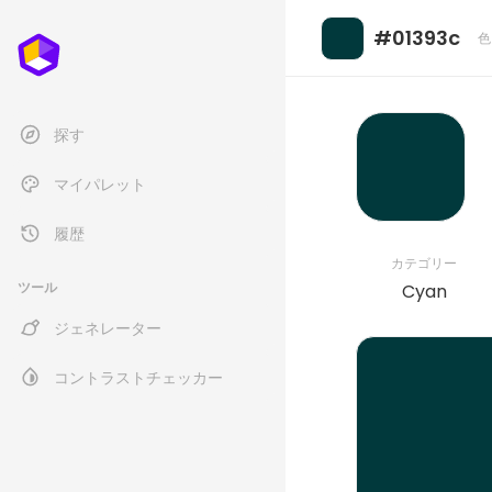
#01393c
色
探す
マイパレット
履歴
カテゴリー
ツール
Cyan
ジェネレーター
コントラストチェッカー