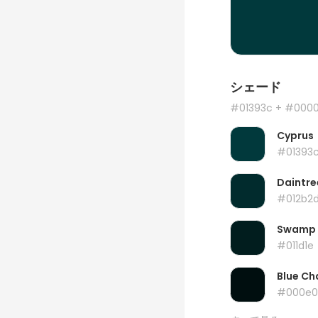
シェード
#01393c
+ #000
Cyprus
#01393
Daintre
#012b2
Swamp
#011d1e
Blue Ch
#000e0