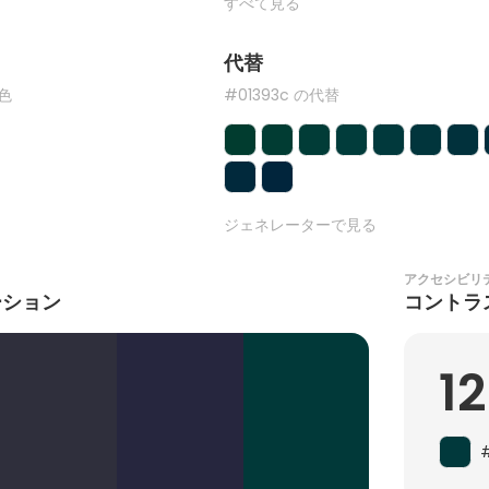
すべて見る
代替
た色
#01393c の代替
ジェネレーターで見る
アクセシビリ
ーション
コントラ
12