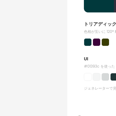
トリアディッ
色相が互いに 120°
UI
#01393c を使った
ジェネレーターで