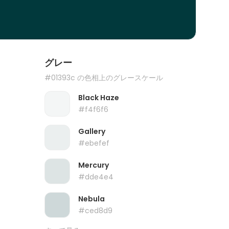
グレー
#01393c の色相上のグレースケール
Black Haze
#f4f6f6
Gallery
#ebefef
Mercury
#dde4e4
Nebula
#ced8d9