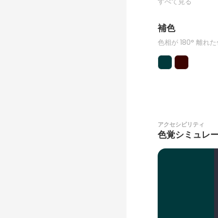
すべて見る
補色
色相が 180° 離れ
アクセシビリティ
色覚シミュレ