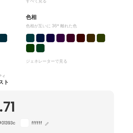
すべて見る
色相
色相が互いに 36° 離れた色
ジェネレーターで見る
ティ
スト
.71
#01393c
ffffff