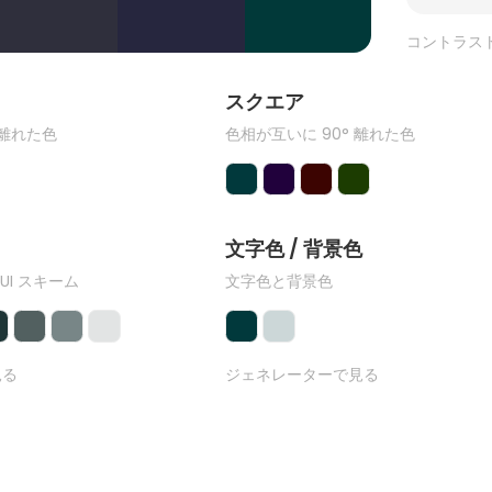
コントラス
ク
スクエア
 離れた色
色相が互いに 90° 離れた色
文字色 / 背景色
 UI スキーム
文字色と背景色
見る
ジェネレーターで見る