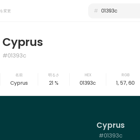
#
を変更
Cyprus
#01393c
名前
明るさ
HEX
RGB
Cyprus
21 %
01393c
1, 57, 60
Cyprus
#01393c