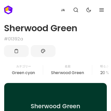
JA
Sherwood Green
#01392a
カテゴリー
名前
明るさ
Green cyan
Sherwood Green
20 %
Sherwood Green