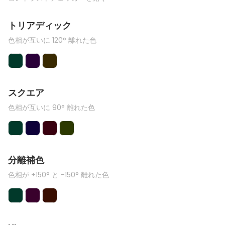
トリアディック
色相が互いに 120° 離れた色
スクエア
色相が互いに 90° 離れた色
分離補色
色相が +150° と -150° 離れた色