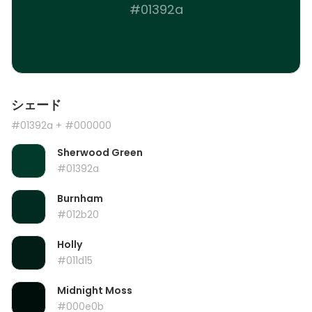
#01392a
シェード
#01392a
+ #000000
Sherwood Green
#01392a
Burnham
#012b20
Holly
#011d15
Midnight Moss
#000e0b