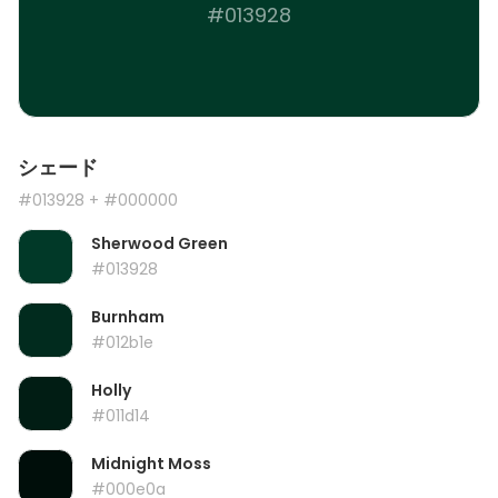
#013928
シェード
#013928
+ #000000
Sherwood Green
#013928
Burnham
#012b1e
Holly
#011d14
Midnight Moss
#000e0a