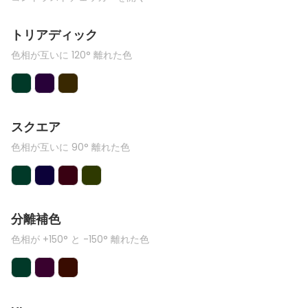
トリアディック
色相が互いに 120° 離れた色
スクエア
色相が互いに 90° 離れた色
分離補色
色相が +150° と -150° 離れた色