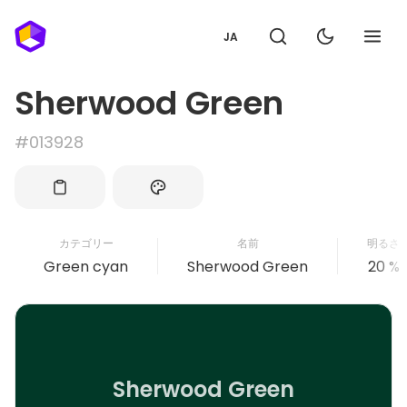
JA
Sherwood Green
#013928
カテゴリー
名前
明るさ
Green cyan
Sherwood Green
20 %
Sherwood Green