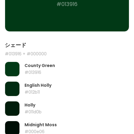
#013916
シェード
#013916
+ #000000
County Green
#013916
English Holly
#012b11
Holly
#011d0b
Midnight Moss
#000e06