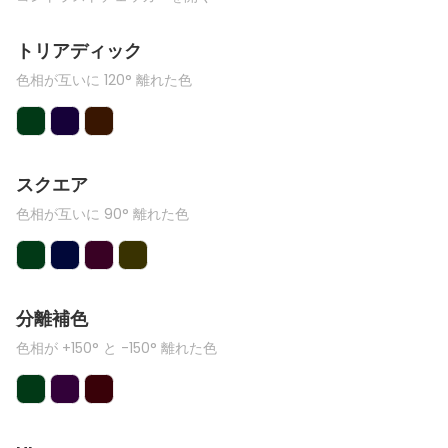
トリアディック
色相が互いに 120° 離れた色
スクエア
色相が互いに 90° 離れた色
分離補色
色相が +150° と -150° 離れた色