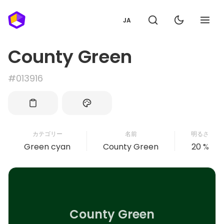
JA
County Green
#013916
カテゴリー
名前
明るさ
Green cyan
County Green
20 %
County Green