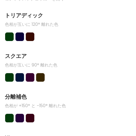
トリアディック
色相が互いに 120° 離れた色
スクエア
色相が互いに 90° 離れた色
分離補色
色相が +150° と -150° 離れた色