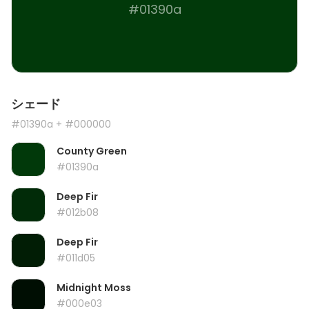
#01390a
シェード
#01390a
+ #000000
County Green
#01390a
Deep Fir
#012b08
Deep Fir
#011d05
Midnight Moss
#000e03