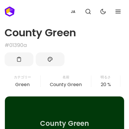
JA
County Green
#01390a
カテゴリー
名前
明るさ
Green
County Green
20 %
County Green