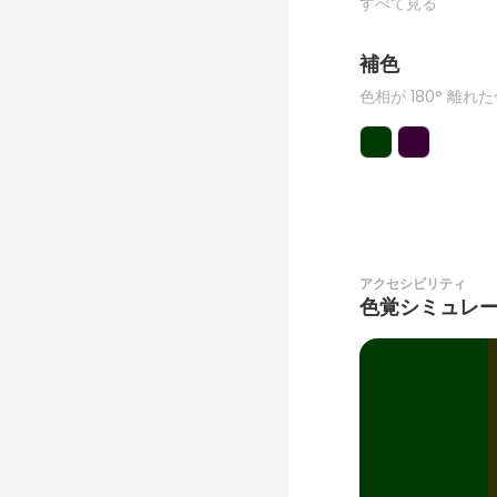
すべて見る
補色
色相が 180° 離れ
アクセシビリティ
色覚シミュレ