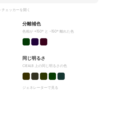
トチェッカーを開く
分離補色
色相が +150° と -150° 離れた色
同じ明るさ
CIEALB 上の同じ明るさの色
ジェネレーターで見る