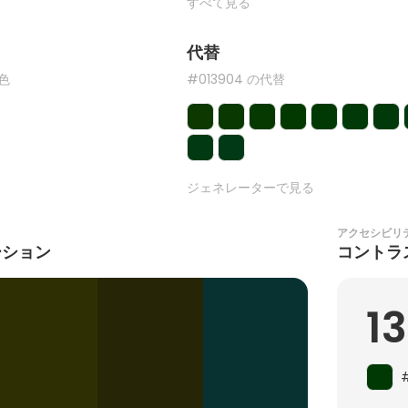
すべて見る
代替
た色
#013904 の代替
ジェネレーターで見る
アクセシビリ
ーション
コントラ
13