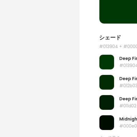
シェード
#013904
+ #000
Deep Fi
#01390
Deep Fi
#012b0
Deep Fi
#011d02
Midnig
#000e0