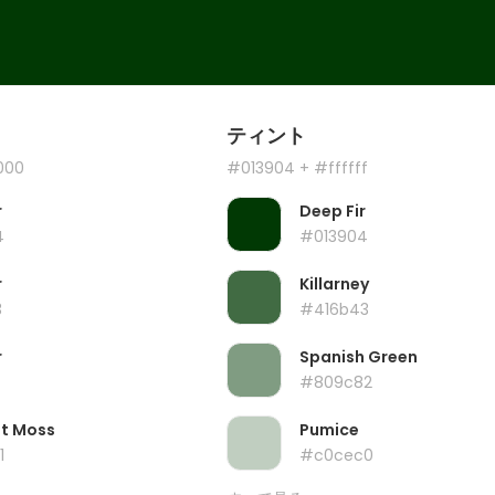
ティント
000
#013904
+ #ffffff
r
Deep Fir
4
#013904
r
Killarney
3
#416b43
r
Spanish Green
#809c82
ht Moss
Pumice
1
#c0cec0