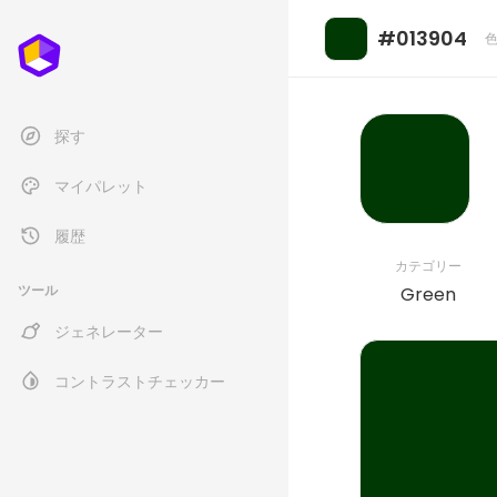
#013904
探す
マイパレット
履歴
カテゴリー
ツール
Green
ジェネレーター
コントラストチェッカー