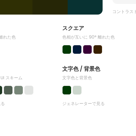
コントラス
ク
スクエア
 離れた色
色相が互いに 90° 離れた色
文字色 / 背景色
 UI スキーム
文字色と背景色
見る
ジェネレーターで見る