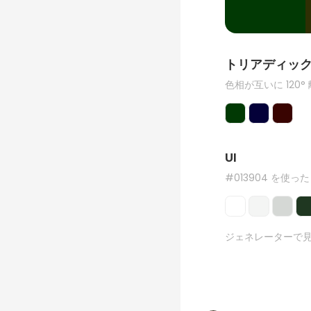
トリアディッ
色相が互いに 120°
UI
#013904 を使った
ジェネレーターで