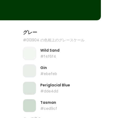
グレー
#013904 の色相上のグレースケール
Wild Sand
#f4f6f4
Gin
#ebefeb
Periglacial Blue
#dde4dd
Tasman
#ced9cf