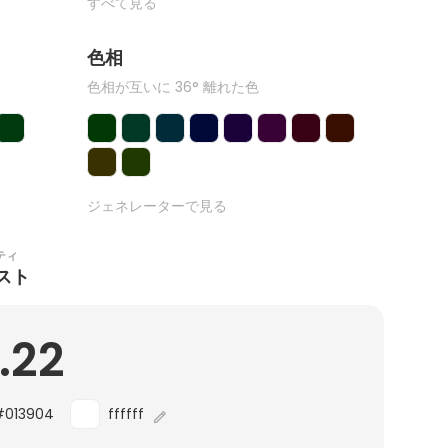
すべて見る
色相
色相が互いに 36° 離れた色
ジェネレーターで見る
ティ
スト
.22
#013904
ffffff