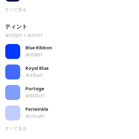
すべて見る
ティント
#0138ff
+ #ffffff
Blue Ribbon
#0138ff
Royal Blue
#416aff
Portage
#809cff
Periwinkle
#c0cdff
すべて見る