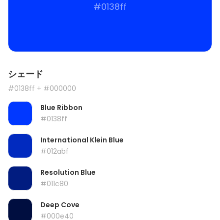
#0138ff
シェード
#0138ff
+ #000000
Blue Ribbon
#0138ff
International Klein Blue
#012abf
Resolution Blue
#011c80
Deep Cove
#000e40