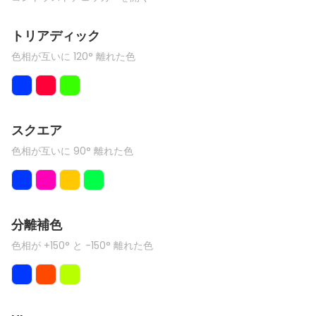
トリアディック
色相が互いに 120° 離れた色
スクエア
色相が互いに 90° 離れた色
分離補色
色相が +150° と -150° 離れた色