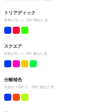
トリアディック
色相が互いに 120° 離れた色
スクエア
色相が互いに 90° 離れた色
分離補色
色相が +150° と -150° 離れた色