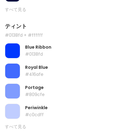
すべて見る
ティント
#0138fd
+ #ffffff
Blue Ribbon
#0138fd
Royal Blue
#416afe
Portage
#809cfe
Periwinkle
#c0cdff
すべて見る