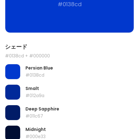
#0138cd
シェード
#0138cd
+ #000000
Persian Blue
#0138cd
Smalt
#012a9a
Deep Sapphire
#011c67
Midnight
#000e33