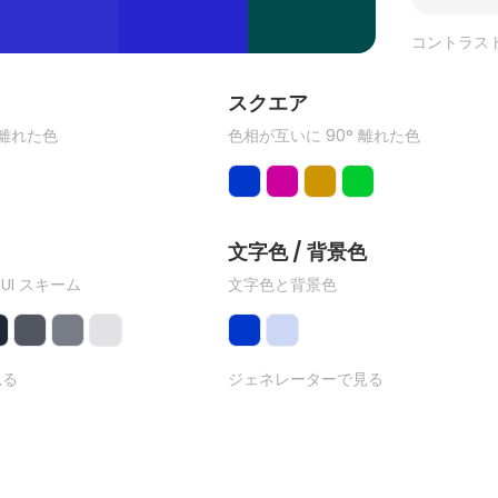
コントラス
ク
スクエア
 離れた色
色相が互いに 90° 離れた色
文字色 / 背景色
 UI スキーム
文字色と背景色
見る
ジェネレーターで見る