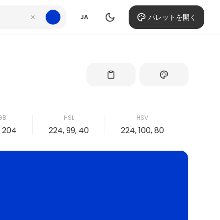
パレットを開く
JA
GB
HSL
HSV
CM
, 204
224, 99, 40
224, 100, 80
100, 73