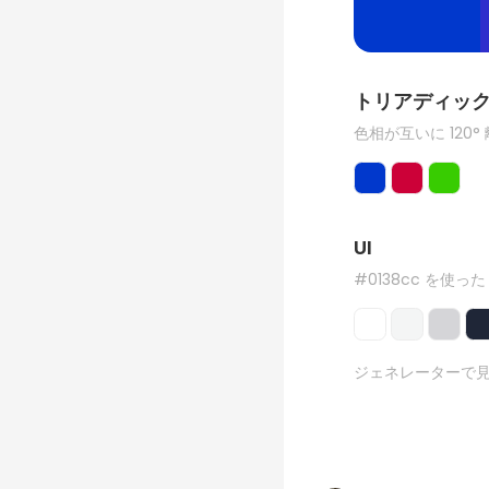
トリアディッ
色相が互いに 120°
UI
#0138cc を使った
ジェネレーターで