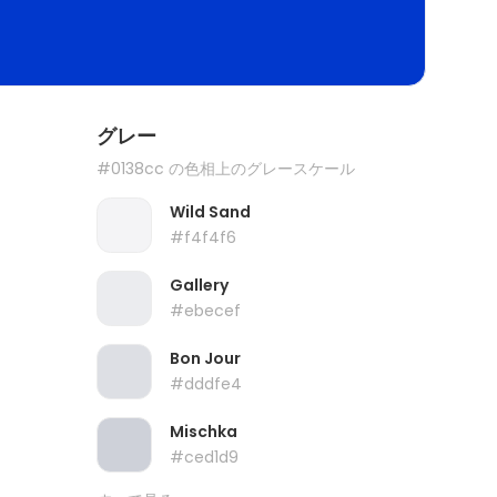
グレー
#0138cc の色相上のグレースケール
Wild Sand
#f4f4f6
Gallery
#ebecef
Bon Jour
#dddfe4
Mischka
#ced1d9