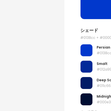
シェード
#0138cc
+ #000
Persian
#0138c
Smalt
#012a9
Deep S
#011c66
Midnigh
#000e3