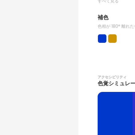
すべて見る
補色
色相が 180° 離れ
アクセシビリティ
色覚シミュレ