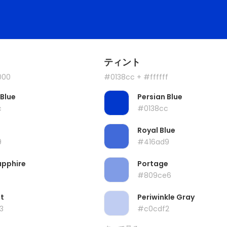
ティント
000
#0138cc
+ #ffffff
 Blue
Persian Blue
c
#0138cc
Royal Blue
9
#416ad9
apphire
Portage
#809ce6
t
Periwinkle Gray
3
#c0cdf2