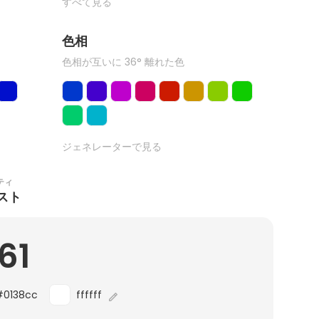
すべて見る
色相
色相が互いに 36° 離れた色
ジェネレーターで見る
ティ
スト
61
#0138cc
ffffff