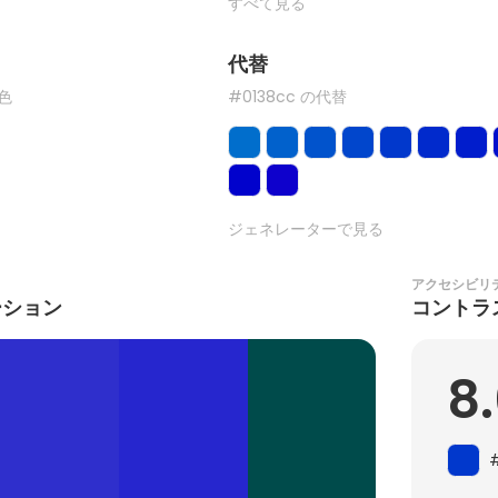
すべて見る
代替
た色
#0138cc の代替
ジェネレーターで見る
アクセシビリ
ーション
コントラ
8.