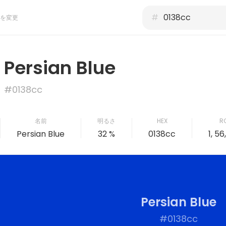
#
を変更
Persian Blue
#0138cc
名前
明るさ
HEX
R
Persian Blue
32 %
0138cc
1, 56
Persian Blue
#0138cc