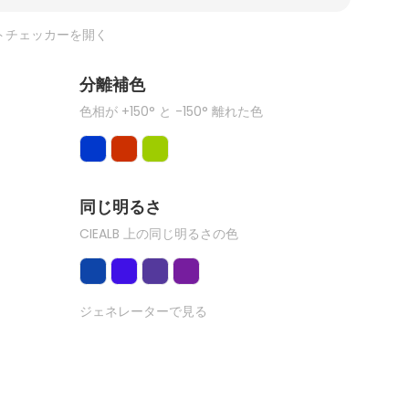
トチェッカーを開く
分離補色
色相が +150° と -150° 離れた色
同じ明るさ
CIEALB 上の同じ明るさの色
ジェネレーターで見る