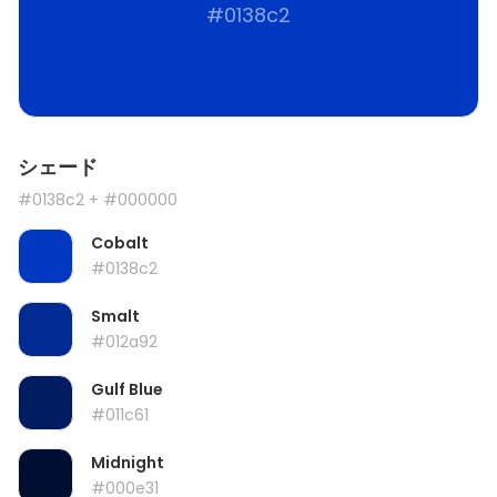
#0138c2
シェード
#0138c2
+ #000000
Cobalt
#0138c2
Smalt
#012a92
Gulf Blue
#011c61
Midnight
#000e31