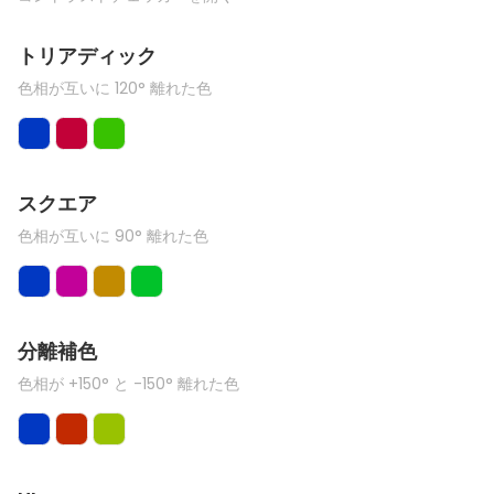
トリアディック
色相が互いに 120° 離れた色
スクエア
色相が互いに 90° 離れた色
分離補色
色相が +150° と -150° 離れた色