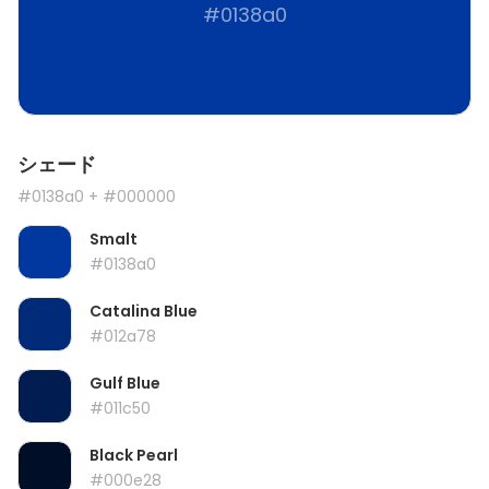
#0138a0
シェード
#0138a0
+ #000000
Smalt
#0138a0
Catalina Blue
#012a78
Gulf Blue
#011c50
Black Pearl
#000e28