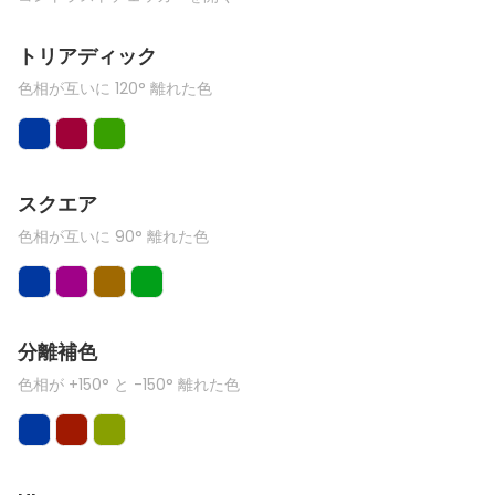
トリアディック
色相が互いに 120° 離れた色
スクエア
色相が互いに 90° 離れた色
分離補色
色相が +150° と -150° 離れた色