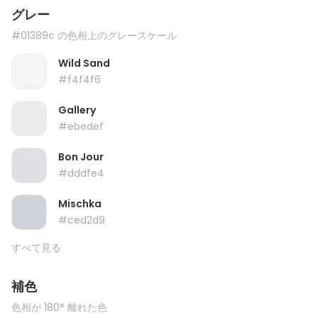
グレー
#01389c の色相上のグレースケール
Wild Sand
#f4f4f6
Gallery
#ebedef
Bon Jour
#dddfe4
Mischka
#ced2d9
すべて見る
補色
色相が 180° 離れた色