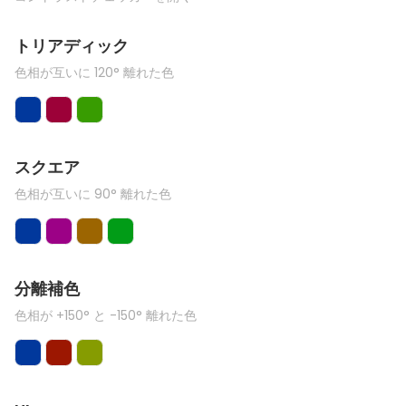
トリアディック
色相が互いに 120° 離れた色
スクエア
色相が互いに 90° 離れた色
分離補色
色相が +150° と -150° 離れた色