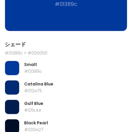
#01389c
シェード
#01389c
+ #000000
Smalt
#01389c
Catalina Blue
#012a75
Gulf Blue
#011c4e
Black Pearl
#000e27