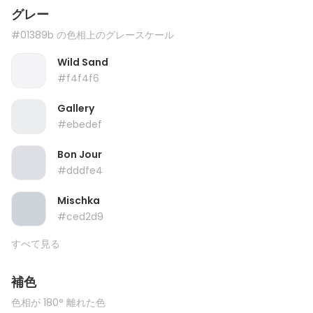
グレー
#01389b の色相上のグレースケール
Wild Sand
#f4f4f6
Gallery
#ebedef
Bon Jour
#dddfe4
Mischka
#ced2d9
すべて見る
補色
色相が 180° 離れた色