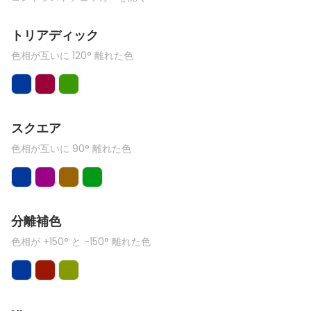
トリアディック
色相が互いに 120° 離れた色
スクエア
色相が互いに 90° 離れた色
分離補色
色相が +150° と -150° 離れた色