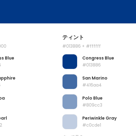
ティント
000
#013886
+ #ffffff
s Blue
Congress Blue
6
#013886
apphire
San Marino
5
#416aa4
oa
Polo Blue
#809cc3
earl
Periwinkle Gray
2
#c0cde1