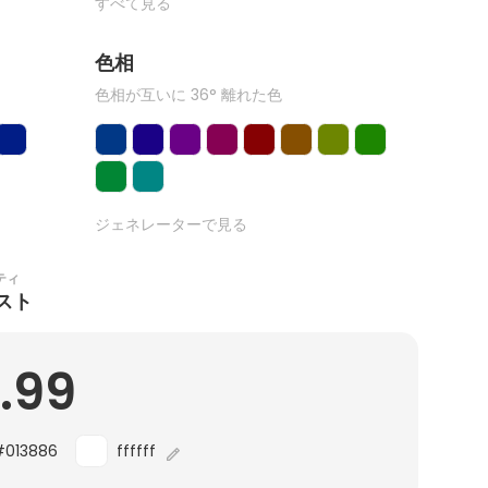
すべて見る
色相
色相が互いに 36° 離れた色
ジェネレーターで見る
ティ
スト
0.99
#013886
ffffff