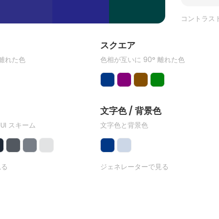
コントラス
ク
スクエア
 離れた色
色相が互いに 90° 離れた色
文字色 / 背景色
 UI スキーム
文字色と背景色
見る
ジェネレーターで見る