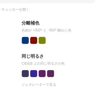
トチェッカーを開く
分離補色
色相が +150° と -150° 離れた色
同じ明るさ
CIEALB 上の同じ明るさの色
ジェネレーターで見る