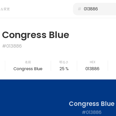
#
色を変更
Congress Blue
#013886
名前
明るさ
HEX
Congress Blue
25 %
013886
Congress Blue
#013886