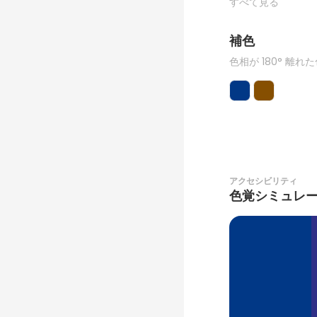
すべて見る
補色
色相が 180° 離れ
アクセシビリティ
色覚シミュレ