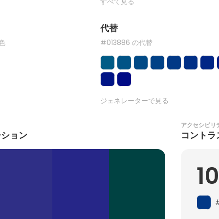
すべて見る
代替
た色
#013886 の代替
ジェネレーターで見る
アクセシビリ
ーション
コントラ
1