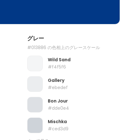
グレー
#013886 の色相上のグレースケール
Wild Sand
#f4f5f6
Gallery
#ebedef
Bon Jour
#dde0e4
Mischka
#ced3d9