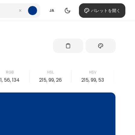
パレットを開く
JA
RGB
HSL
HSV
C
1, 56, 134
215, 99, 26
215, 99, 53
99, 5