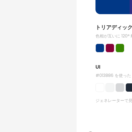
トリアディッ
色相が互いに 120°
UI
#013886 を使った
ジェネレーターで