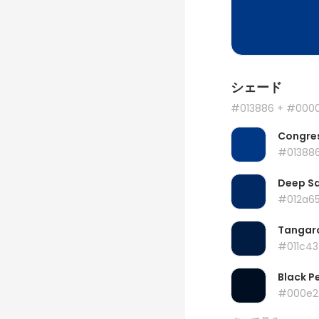
シェード
#013886
+ #000
Congres
#01388
Deep S
#012a6
Tangar
#011c43
Black P
#000e2