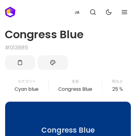
JA
Congress Blue
#013885
カテゴリー
名前
明るさ
Cyan blue
Congress Blue
25 %
Congress Blue