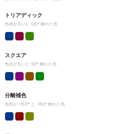
トリアディック
色相が互いに 120° 離れた色
スクエア
色相が互いに 90° 離れた色
分離補色
色相が +150° と -150° 離れた色