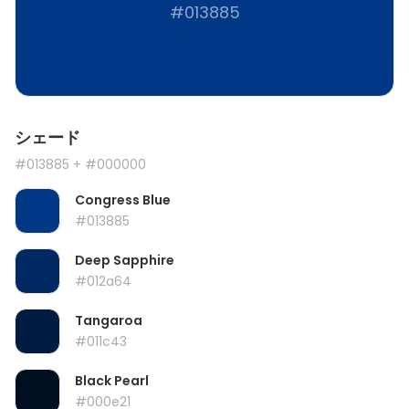
#013885
シェード
#013885
+ #000000
Congress Blue
#013885
Deep Sapphire
#012a64
Tangaroa
#011c43
Black Pearl
#000e21